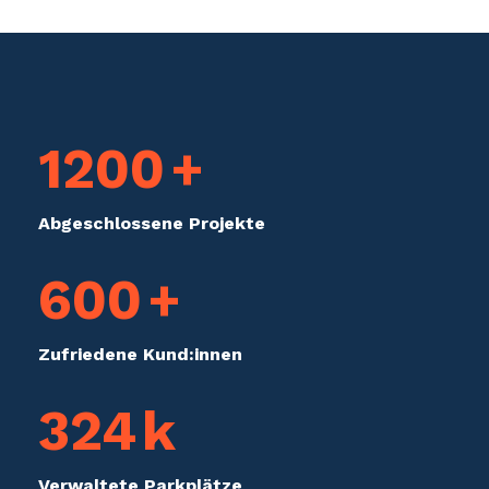
1200
+
Abge­schlos­sene Projekte
600
+
Zufriedene Kund:innen
324
k
Verwaltete Parkplätze