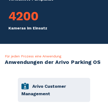
4200
Kameras im Einsatz
Für jeden Prozess eine Anwendung
Anwendungen der Arivo Parking OS
Arivo Customer
Zur Verwaltung von Dauerparkenden &
Mehr lesen
registrierten Kurzparkenden.
Management