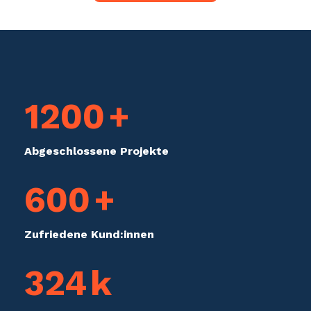
1200
+
Abge­schlos­sene Projekte
600
+
Zufriedene Kund:innen
324
k