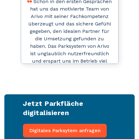
Schon in den ersten Gesprächen
hat uns das motivierte Team von
Arivo mit seiner Fachkompetenz
überzeugt und das sichere Gefühl
gegeben, den idealen Partner für
die Umsetzung gefunden zu
haben. Das Parksystem von Arivo
ist unglaublich nutzerfreundlich
und erspart uns im Betrieb viel
manuellen Aufwand. Obwohl die
Parkraumbewirtschaftung als
zusätzliche Aufgabe bei uns
hinzugekommen ist, benötigen wir
dafür kein zusätzliches Personal.
"
Jetzt
Parkfläche
digitalisieren
Digitales Parksytem anfragen